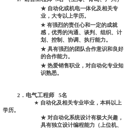
★
自动化或机电一体化及相关专
业，大专以上学历。
★
有
强烈的责任
心
和一定的成就
感
，优秀的沟通
、
谈判
、
组织
、
计
划
、
控制
、
协调
、
执行能力
。
★
具有强烈的团队合作意识和良好
的合作能力。
★
热爱销售职业，对自动化专业知
识熟悉。
2
．电气工程师
5
名
★
自动化及相关专业毕业，本科以上
学历。
★
对自动化系统设计有极大兴趣，
具有独立设计编程能力（上位机、