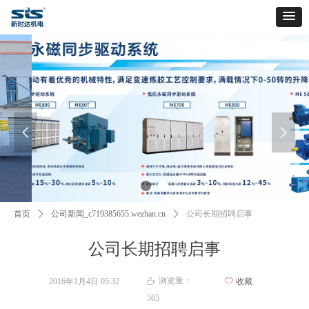
넳
넲
首页
ꄲ
公司新闻_c719385655.wezhan.cn
ꄲ
公司长期招聘启事
公司长期招聘启事
浏览量：
2016年1月4日
05:32
ꄀ
收藏
ꄘ
565